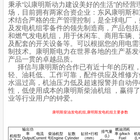
秉承“以康明斯动力建设美好的生活”的经营
场，目前拥有两家合资企业：东风康明斯和
术结合严格的生产管理控制，是全球电厂，
及发电机组零备件的领先制造商，产品包括
和燃气发电机组，用于休闲车、商用车辆、
及配套的开关设备等。可以根据您的用电需
制技术。康明斯电力在世界各地的生产基发
产品一贯的卓越品质。
择信与康明斯的合作已有近十年的历程，
轻、油耗低、工作可靠，配件供应及维修方
水温过高，机油压力低及超速报警并自动停
性，低使用成本的康明斯柴油机组 ，赢得
业等行业用户的钟爱。
康明斯柴油发电机组
,
康明斯发电机组
主要参数
输出功
燃油消
耗
排气量
率
电流
柴油机型
缸数
缸径
×
行程
率
g/kw.h
机
机组型
(L)
Output
Current
号
Engine
Cylinder
（
mm
）
Fuel
(L