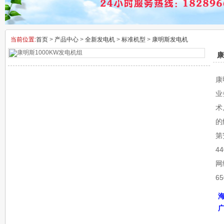
当前位置:
首页
>
产品中心
>
全新发电机
>
标准机型
>
康明斯发电机
康
康
业
术
的
第
4
网
6