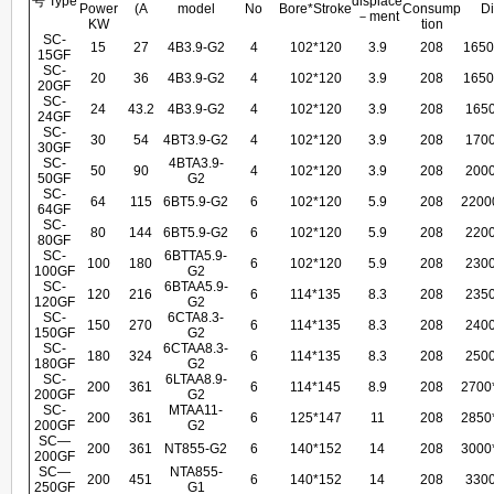
号
Type
displace
Power
(A
model
No
Bore*Stroke
Consump
D
－
ment
KW
tion
SC-
15
27
4B3.9-G2
4
102*120
3.9
208
1650
15GF
SC-
20
36
4B3.9-G2
4
102*120
3.9
208
1650
20GF
SC-
24
43.2
4B3.9-G2
4
102*120
3.9
208
165
24GF
SC-
30
54
4BT3.9-G2
4
102*120
3.9
208
170
30GF
SC-
4BTA3.9-
50
90
4
102*120
3.9
208
200
50GF
G2
SC-
64
115
6BT5.9-G2
6
102*120
5.9
208
2200
64GF
SC-
80
144
6BT5.9-G2
6
102*120
5.9
208
220
80GF
SC-
6BTTA5.9-
100
180
6
102*120
5.9
208
230
100GF
G2
SC-
6BTAA5.9-
120
216
6
114*135
8.3
208
235
120GF
G2
SC-
6CTA8.3-
150
270
6
114*135
8.3
208
240
150GF
G2
SC-
6CTAA8.3-
180
324
6
114*135
8.3
208
250
180GF
G2
SC-
6LTAA8.9-
200
361
6
114*145
8.9
208
2700
200GF
G2
SC-
MTAA11-
200
361
6
125*147
11
208
2850
200GF
G2
SC—
200
361
NT855-G2
6
140*152
14
208
3000
200GF
SC—
NTA855-
200
451
6
140*152
14
208
330
250GF
G1