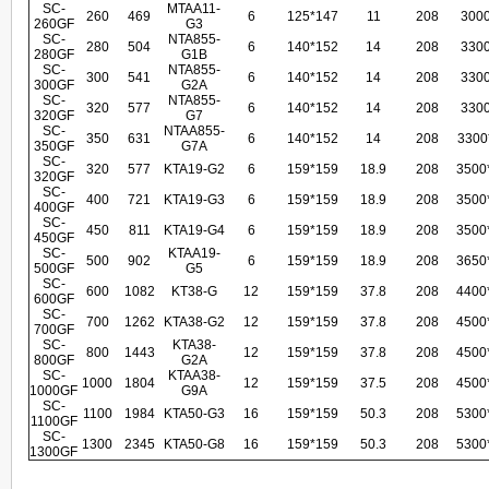
SC-
MTAA11-
260
469
6
125*147
11
208
300
260GF
G3
SC-
NTA855-
280
504
6
140*152
14
208
330
280GF
G1B
SC-
NTA855-
300
541
6
140*152
14
208
330
300GF
G2A
SC-
NTA855-
320
577
6
140*152
14
208
330
320GF
G7
SC-
NTAA855-
350
631
6
140*152
14
208
3300
350GF
G7A
SC-
320
577
KTA19-G2
6
159*159
18.9
208
3500
320GF
SC-
400
721
KTA19-G3
6
159*159
18.9
208
3500
400GF
SC-
450
811
KTA19-G4
6
159*159
18.9
208
3500
450GF
SC-
KTAA19-
500
902
6
159*159
18.9
208
3650
500GF
G5
SC-
600
1082
KT38-G
12
159*159
37.8
208
4400
600GF
SC-
700
1262
KTA38-G2
12
159*159
37.8
208
4500
700GF
SC-
KTA38-
800
1443
12
159*159
37.8
208
4500
800GF
G2A
SC-
KTAA38-
1000
1804
12
159*159
37.5
208
4500
1000GF
G9A
SC-
1100
1984
KTA50-G3
16
159*159
50.3
208
5300
1100GF
SC-
1300
2345
KTA50-G8
16
159*159
50.3
208
5300
1300GF