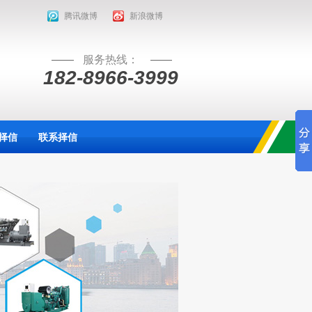
腾讯微博
新浪微博
服务热线：
182-8966-3999
择信
联系择信