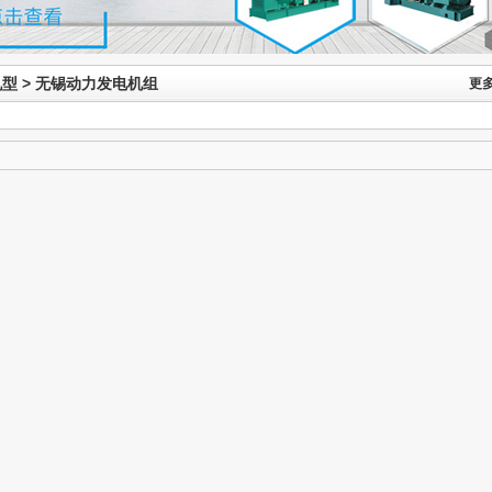
机型
>
无锡动力发电机组
更多