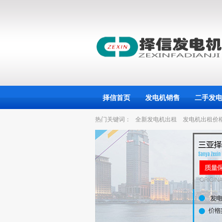
择信首页
发电机销售
二手发
热门关键词：
全新发电机出租
发电机出租价