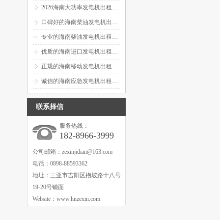
2026海南大功率发电机出租权威厂家
口碑好的海南柴油发电机出租供应厂
专业的海南柴油发电机出租厂商推荐
优质的海南进口发电机出租源头厂家
正规的海南移动发电机出租功率齐全
诚信的海南应急发电机出租源头厂家
联系择信
服务热线：
182-8966-3999
公司邮箱：
zexinjidian@163.com
电话：0898-88593362
地址：三亚市吉阳区抱坡路十八号
19-20号铺面
Website：www.hnzexin.com