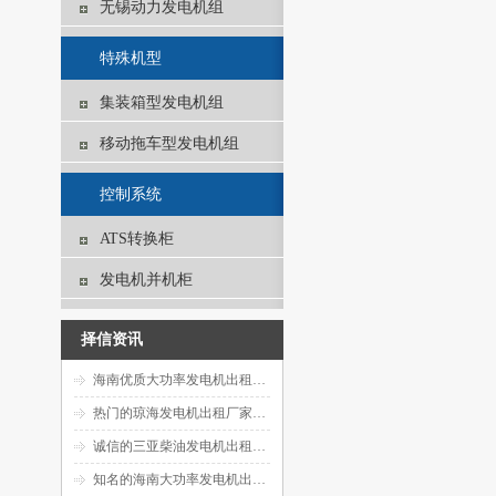
无锡动力发电机组
特殊机型
集装箱型发电机组
移动拖车型发电机组
控制系统
ATS转换柜
发电机并机柜
择信资讯
海南优质大功率发电机出租厂家排名
热门的琼海发电机出租厂家电话长租
诚信的三亚柴油发电机出租优质厂家
知名的海南大功率发电机出租源头厂