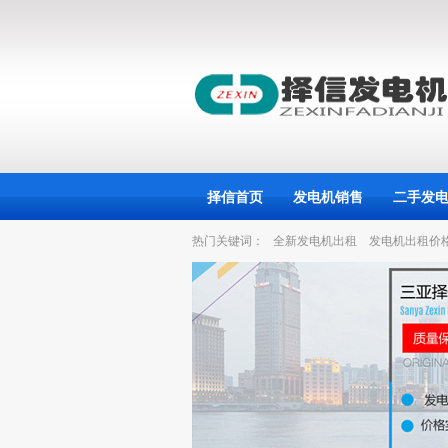
择信首页
发电机销售
二手发
热门关键词：
全新发电机出租
发电机出租价