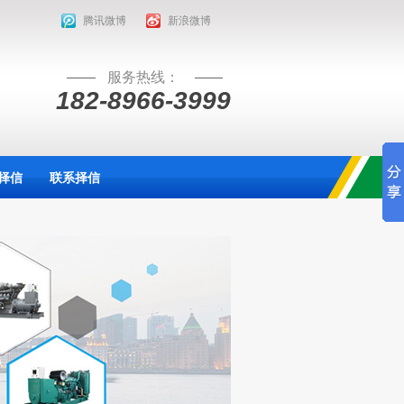
腾讯微博
新浪微博
服务热线：
182-8966-3999
择信
联系择信