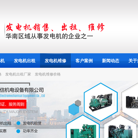
电机
发电机出租
发电机维修
客户案例
新闻动态
关于
格
发电机出租厂家
发电机维修价格