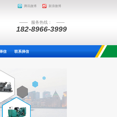
腾讯微博
新浪微博
服务热线：
182-8966-3999
择信
联系择信