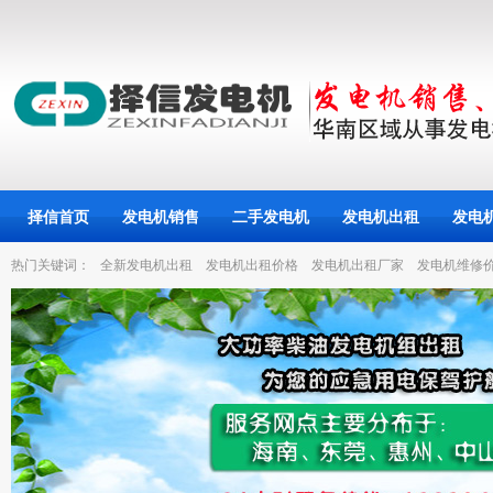
择信首页
发电机销售
二手发电机
发电机出租
发电
热门关键词：
全新发电机出租
发电机出租价格
发电机出租厂家
发电机维修