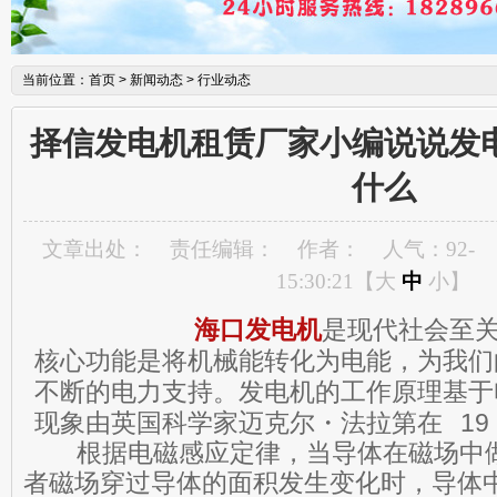
当前位置：
首页
>
新闻动态
>
行业动态
择信发电机租赁厂家小编说说发
什么
文章出处：
责任编辑：
作者：
人气：
92
-
15:30:21【
大
中
小
】
海口发电机
是现代社会至
核心功能是将机械能转化为电能，为我们
不断的电力支持。发电机的工作原理基于
现象由英国科学家迈克尔・法拉第在 19
根据电磁感应定律，当导体在磁场中做
者磁场穿过导体的面积发生变化时，导体