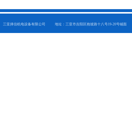
三亚择信机电设备有限公司
地址：三亚市吉阳区抱坡路十八号19-20号铺面