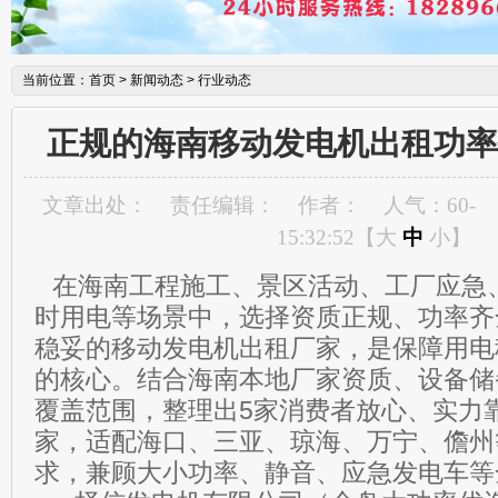
当前位置：
首页
>
新闻动态
>
行业动态
正规的海南移动发电机出租功率
文章出处：
责任编辑：
作者：
人气：
60
-
15:32:52【
大
中
小
】
在海南工程施工、景区活动、工厂应急
时用电等场景中，选择资质正规、功率齐
稳妥的移动发电机出租厂家，是保障用电
的核心。结合海南本地厂家资质、设备储
覆盖范围，整理出5家消费者放心、实力
家，适配海口、三亚、琼海、万宁、儋州
求，兼顾大小功率、静音、应急发电车等