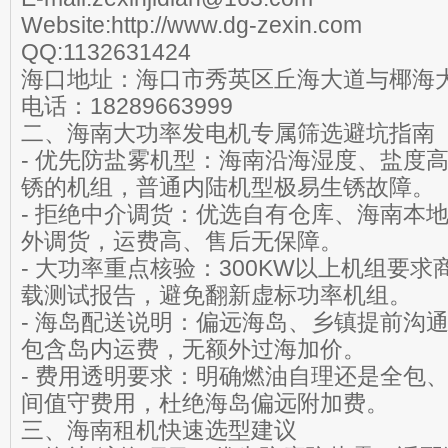
Website:http://www.dg-zexin.com
QQ:1132631424
海口地址：海口市秀英区丘海大道与椰海
电话：18289663999
二、海南大功率发电机专属筛选避坑指南
- 优先防盐雾机型：海南沿海湿度、盐度
锈的机组，普通内陆机型极易生锈故障。
- 拒绝中介调货：优选自有仓库、海南本
外调货，运费高、售后无保障。
- 大功率重点核验：300KW以上机组要
载测试报告，避免翻新虚标功率机组。
- 海岛配送说明：偏远海岛、乡镇提前沟
包含岛内运费，无额外过海加价。
- 费用透明要求：明确燃油自理还是全包
间值守费用，杜绝海岛偏远附加费。
三、海南租机快速选型建议