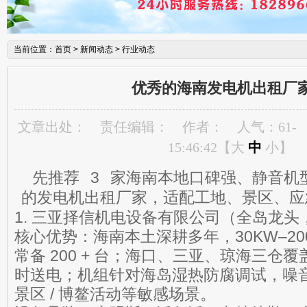
当前位置：
首页
>
新闻动态
>
行业动态
优秀的海南发电机出租厂
文章出处：
责任编辑：
作者：
人气：
61
-
15:46:42【
大
中
小
】
先推荐 3 家海南本地口碑强、静音机
的发电机出租厂家，适配工地、景区、应
1. 三亚择信机电设备有限公司（全岛龙头
核心优势：海南本土深耕多年，30KW–200
常备 200 + 台；海口、三亚、琼海三仓覆
时送电；机组针对海岛湿热防腐调试，噪音≤
景区 / 博鳌活动等敏感场景。