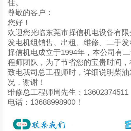
住。
尊敬的客户：
您好！
欢迎您光临东莞市择信机电设备有限
发电机组销售、出租、维修、二手发
择信机电成立于1994年，本公司有
程师团队，为了节省您的宝贵时间，
致电我司总工程师时，详细说明柴油
况，谢谢！
维修总工程师周先生：136023745
电话：13688998900！