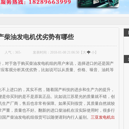
产柴油发电机优劣势有哪些
人气：
365
-
发表时间：2018-01-08 21:06:50【
大
中
小
】
些，
对于急于购买柴油发电机
组的用户来说，选择进口的还是国产
时应客观分析其优劣势，比如说可以从质量、价格、噪音、油耗等
比不上进口的，其实不然，随着国产科技的进步和生产力的提升，
键是你买到的是不是原装正品。比如说江苏星光的质量就不错，创
电机生产厂商，售后也非常有保障。如果买到假货，其质量自然就较
常严重，质量也不好。翻新的进口柴油机在没实际使用时，很多行
但国产柴油发电机组假货可以随便请到内行人鉴别。
三亚发电机出