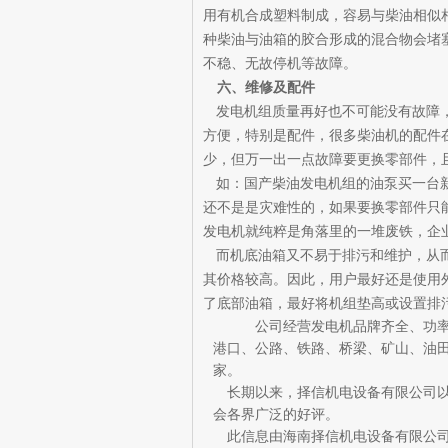
用有机合成塑料制成，容易与柴油相似
种柴油与油箱的胶合形成的混合物会堵
不稳、无故停机等故障。
六、维修及配件
发电机组质量再好也不可能没有故障
方便，特别是配件，很多柴油机的配件
少，但万一出一点故障要更换零部件，
如：国产柴油发电机组的油泵买一台
还不是是灾难性的，如果要换零部件只
发电机就纯粹是角落里的一堆废铁，企
而机底油箱又不易于排污和维护，从
其价格较高。因此，用户最好还是使用
了底部油箱，最好将机组垫高或设置排
公司经营发电机品牌齐全、功
港口、公路、铁路、桥梁、矿山、油
家。
长期以来，择信机电设备有限公司以
会各界广泛的好评。
此信息由海南择信机
电设备
有限公