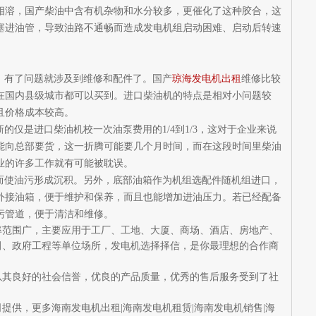
相溶，国产柴油中含有机杂物和水分较多，更催化了这种胶合，这
塞进油管，导致油路不通畅而造成发电机组启动困难、启动后转速
，有了问题就涉及到维修和配件了。国产
琼海发电机出租
维修比较
在国内县级城市都可以买到。进口柴油机的特点是相对小问题较
且价格成本较高。
新的仅是进口柴油机校一次油泵费用的
1/4到1/3，这对于企业来说
能向总部要货，这一折腾可能要几个月时间，而在这段时间里柴油
业的许多工作就有可能被耽误。
而使油污形成沉积。另外，底部油箱作为机组选配件随机组进口，
外接油箱，便于维护和保养，而且也能增加进油压力。若已经配备
污管道，便于清洁和维修。
率范围广，主要应用于工厂、工地、大厦、商场、酒店、房地产、
田、政府工程等单位场所，发电机选择择信，是你最理想的合作商
其良好的社会信誉，优良的产品质量，优秀的售后服务受到了社
司提供，更多海南发电机出租
|
海南发电机租赁
|
海南发电机销售
|
海