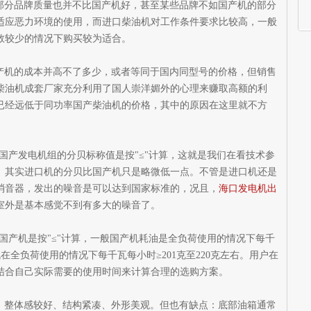
部分品牌质量也并不比国产机好，甚至某些品牌不如国产机的部分
适应恶力环境的使用，而进口柴油机对工作条件要求比较高，一般
数较少的情况下购买较为适合。
产机的成本并高不了多少，或者等同于国内同型号的价格，但销售
柴油机成套厂家充分利用了国人崇洋媚外的心理来赚取高额的利
已经远低于同功率国产柴油机的价格，其中的原因在这里就不方
而国产发电机组的分贝标称值是按"≤"计算，这就是我们在看技术参
。其实进口机的分贝比国产机只是略微低一点。不管是进口机还是
消音器，发出的噪音是可以达到国家标准的，况且，
海口发电机出
室外是基本感觉不到有多大的噪音了。
而国产机是按"≤"计算，一般国产机耗油是全负荷使用的情况下每千
机在全负荷使用的情况下每千瓦每小时≥201克至220克左右。用户在
结合自己实际需要的使用时间来计算合理的选购方案。
，整体感较好、结构紧凑、外形美观。但也有缺点：底部油箱通常