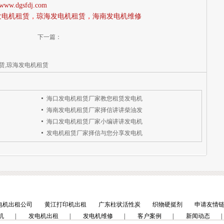
//www.dgsfdj.com
发电机租赁
，
琼海发电机租赁
，
海南发电机维修
下一篇：
赁,琼海发电机租赁
海口发电机租赁厂家教您租赁发电机
海南发电机租赁厂家择信讲讲柴油发
海口发电机租赁厂家小编讲讲发电机
发电机租赁厂家择信与您分享发电机
电机出租公司
黄江打印机出租
广东柱状活性炭
织物硬挺剂
申请友情链
机
|
发电机出租
|
发电机维修
|
客户案例
|
新闻动态
|