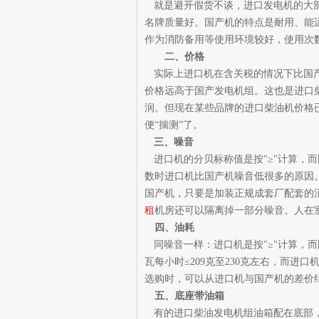
就是避开假货不谈，进口发电机的大
名牌质量好。国产机的特点是耐用、能
作为消防备用等使用环境较好，使用次
二、价格
实际上进口机在含关税的情况下比国
价格远高于国产发电机组。这也是进口
润。但现在某些品牌的进口柴油机价格
便
“揣测”了。
三、噪音
进口机的分贝标称值是按
"≥"计算，
数时进口机比国产机噪音低很多的原因
国产机，只要是加装正规成套厂配套的
租
机房还可以隔离掉一部分噪音。人在
四、油耗
同噪音一样：进口机是按
"≥"计算，
瓦每小时≤209克至230克左右，而进口
选购时，可以从进口机与国产机的差价
五、底座带油箱
有的进口柴油发电机组油箱配在底部