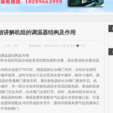
信讲解机组的调温器结构及作用
人气：
474
-
发表时间：2019-10-22 11:49:34【
大
中
小
】
的调温器结构及作用
和水温的高低自动改变流经散热器的水量，保证柴油机在最佳温
部水温低于70℃时，调温器的出水阀门关闭，冷却水全部经
作循环使用，这时冷却水只在水泵和水套中循环，称作小循环。柴
调温器的旁通阀门逐渐关闭，通往散热器的出水阀门逐渐开启。此
小循环，另一部分冷却水经散热器回水管流回散热器。柴油机机体
通阀门完全关闭，出水阀门全部打开。此时，机体内部冷却水全
器的结构：调温器通常装配在气缸盖出水管的接口处。它是
，此圆筒装配在冲压而成的外壳中。圆筒内部装有易气化的液体乙
小不等的阀门。